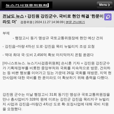
Menu
전남도 뉴스
› 강진원 강진군수, 국비로 현안 해결 ‘한푼이
라도 더’
검증위원 | 2024.11.27 14:36:09 |
본문 건너뛰기
부제
- 행정고시 동기 맹성규 국토교통위원장에 현안 예산 건의
- 강진읍~마량 4차선 도로·강진읍 목리 뉴빌리지 조성 요청
- 역대 최대 국·도비 2,456억 확보 마지막까지 온힘 쏟겠다
[어니스트뉴스. 뉴스기사검증위원회] 손시훈 기자 = 강진원 강진군수
가 기획재정부를 비롯한 중앙부처와 국회를 지속적으로 방문, 건의하
는 등 바쁜 행보를 이어가고 있는 가운데 26일 국회를 재방문, 지역 현
안사업에 대한 국비를 한 푼이라도 더 확보하기 위해 총력을 다했다.
강진원 군수는 이날 행정고시 31회 동기인 맹성규 국토교통위원장을
만나 총사업비가 328억 원에 이르는 강진군 강진읍 목리지구 뉴빌리
지 사업과 강진읍~마량간 4차선 도로 확·포장사업에 대해 국비 지원
을 요청했다.