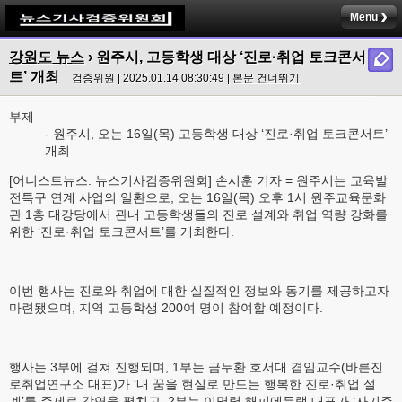
Menu
강원도 뉴스
› 원주시, 고등학생 대상 ‘진로·취업 토크콘서
트’ 개최
검증위원 | 2025.01.14 08:30:49 |
본문 건너뛰기
부제
- 원주시, 오는 16일(목) 고등학생 대상 ‘진로·취업 토크콘서트’
개최
[어니스트뉴스. 뉴스기사검증위원회] 손시훈 기자 = 원주시는 교육발
전특구 연계 사업의 일환으로, 오는 16일(목) 오후 1시 원주교육문화
관 1층 대강당에서 관내 고등학생들의 진로 설계와 취업 역량 강화를
위한 ‘진로·취업 토크콘서트’를 개최한다.
이번 행사는 진로와 취업에 대한 실질적인 정보와 동기를 제공하고자
마련됐으며, 지역 고등학생 200여 명이 참여할 예정이다.
행사는 3부에 걸쳐 진행되며, 1부는 금두환 호서대 겸임교수(바른진
로취업연구소 대표)가 ‘내 꿈을 현실로 만드는 행복한 진로·취업 설
계’를 주제로 강연을 펼치고, 2부는 이명렬 해피에듀랩 대표가 ‘자기주